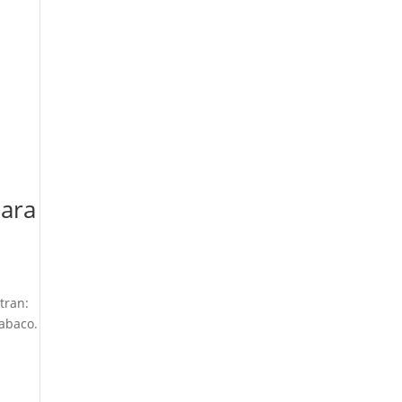
para
tran:
tabaco.