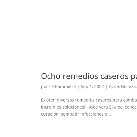
Ocho remedios caseros par
por
Le Pommiere
|
Sep 1, 2022
|
Acné
,
Belleza
Existen diversos remedios caseros para combati
increíbles soluciones! Aloe vera El aloe, con
curación, combatir infecciones e...