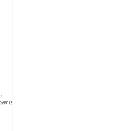
o
over la