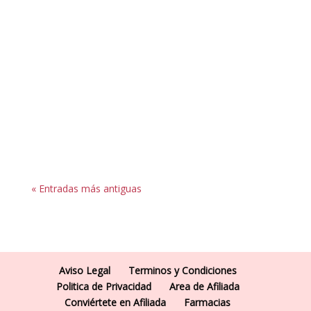
Le Pommiere
Hemos comentado algunas enfermedades que
pueden aliviar su dolencia con el aloe vera. Si
nos centramos en algunos beneficios de usar
esta...
« Entradas más antiguas
Aviso Legal
Terminos y Condiciones
Politica de Privacidad
Area de Afiliada
Conviértete en Afiliada
Farmacias