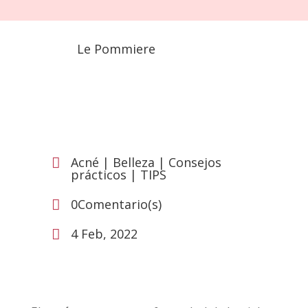
Le Pommiere
Acné
|
Belleza
|
Consejos

prácticos
|
TIPS
0Comentario(s)

4 Feb, 2022
