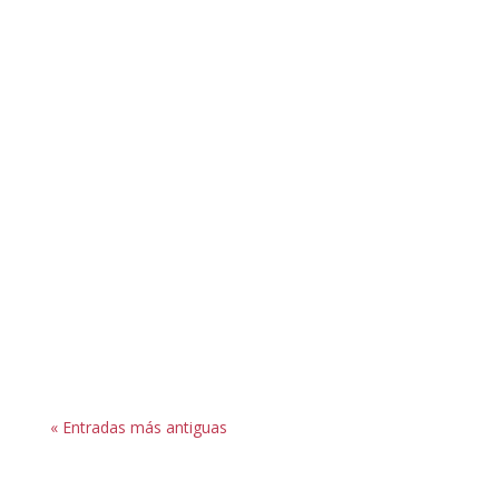
Le Pommiere
Hemos comentado algunas enfermedades que
pueden aliviar su dolencia con el aloe vera. Si
nos centramos en algunos beneficios de usar
esta...
« Entradas más antiguas